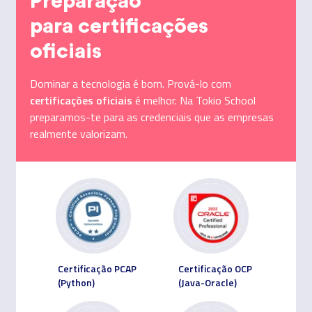
Preparação
para certificações
oficiais
Dominar a tecnologia é bom. Prová-lo com
certificações oficiais
é melhor. Na Tokio School
preparamos-te para as credenciais que as empresas
realmente valorizam.
Certificação PCAP
Certificação OCP
(Python)
(Java-Oracle)