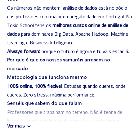
Os números não mentem:
análise de dados
está no pódio
das profissões com maior empregabilidade em Portugal. Na
Tokio School tens os
melhores cursos online de análise de
dados
para dominares Big Data, Apache Hadoop, Machine
Learning e Business Intelligence.
Always forward
porque o futuro é agora e tu vais estar lá.
Por que é que os nossos samuráis arrasam no
mercado
Metodologia que funciona mesmo
100% online, 100% flexível
. Estudas quando queres, onde
queres. Zero stress, máxima performance.
Senséis que sabem do que falam
Professores que trabalham no terreno. Não é teoria de
livros: é conhecimento real de quem faz acontecer nas
Ver mais
empresas.
Prática que conta