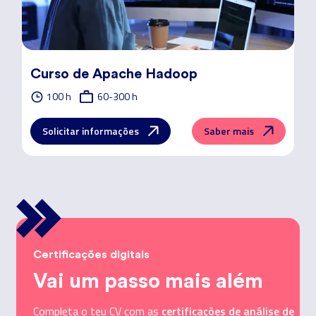
Curso de Apache Hadoop
100 h
60-300 h
Solicitar informações
Saber mais
Certificações digitais
Vai um passo mais além
certificações de análise de
Completa o teu CV com as