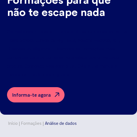
Formações para que
não te escape nada
cursos online de análise de dados
Os melhores
estão na
Tokio School. Cursos de Big Data, Apache Hadoop, IoT,
Business Intelligence… Descobre as formações mais
completas para te tornares no analista que o mercado
a
procura. Connosco vais abrir o teu CV e a tua mente
novas competências digitais.
Informa-te agora
|
|
Início
Formações
Análise de dados