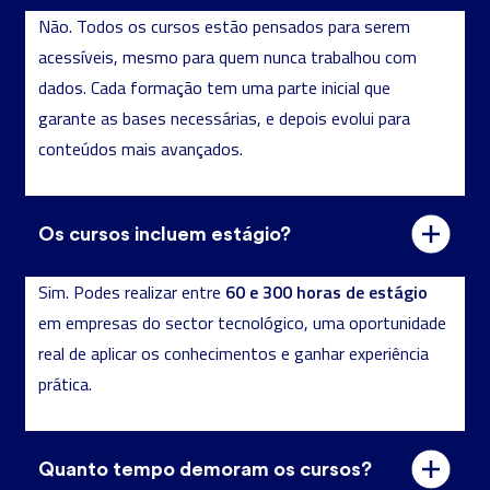
Não. Todos os cursos estão pensados para serem
dados de forma eficiente.
acessíveis, mesmo para quem nunca trabalhou com
Ao inscreveres-te num dos nossos cursos de análise de
dados. Cada formação tem uma parte inicial que
dados, darás um passo significativo para uma carreira
garante as bases necessárias, e depois evolui para
promissora. Os teus conhecimentos permitir-te-ão abrir
conteúdos mais avançados.
portas para um vasto leque de indústrias e funções.
Onde mais poderias analisar tendências de moda, otimizar a
logística de uma empresa de transportes e ajudar a prever
Os cursos incluem estágio?
resultados eleitorais,
tudo com base em dados?
Começa hoje. Domina amanhã.
60 e 300 horas de estágio
Sim. Podes realizar entre
em empresas do sector tecnológico, uma oportunidade
real de aplicar os conhecimentos e ganhar experiência
prática.
Quanto tempo demoram os cursos?