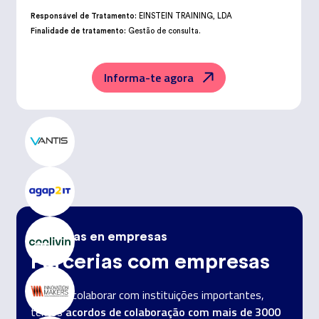
Responsável de Tratamento:
EINSTEIN TRAINING, LDA
Finalidade de tratamento:
Gestão de consulta.
Encarregado da Proteção de Dados:
dpo@northius.com
Destinatários:
Nenhum dado será transferido, exceto por obrigação
legal.
Informa-te agora
Direitos:
aceder, retificar e excluir os dados, bem como outros direitos,
conforme o explicito na
Política de Privacidade
.
Prácticas en empresas
Parcerias com empresas
Além de colaborar com instituições importantes,
acordos de colaboração com mais de 3000
temos