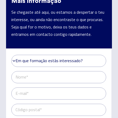
Mais informação
Se chegaste até aqui, ou estamos a despertar o teu
interesse, ou ainda não encontraste o que procuras.
Seja qual for o motivo, deixa os teus dados e
entramos em contacto contigo rapidamente.
Em que formação estás interessado?
Em que formação estás interessado?
Nome*
E-mail*
Código postal*
Telefone*