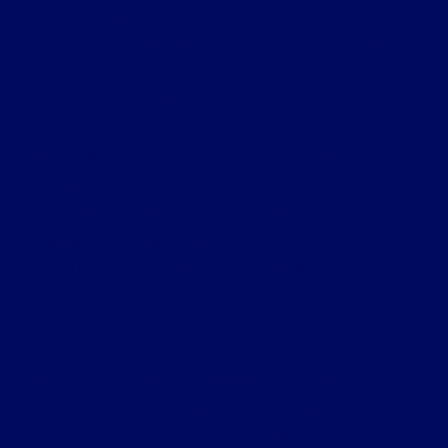
de sistemas, gestor de projetos ou consultor. Este curso
irá equipar-te não apenas com as competências técnicas
necessárias para automatizar processos e otimizar o ciclo
de vida de desenvolvimento e operações de TI, mas
também te ensinará a promover uma cultura de
colaboração entre equipas, essencial na era digital.
pack de formação,
E há mais! Com o nosso exclusivo
Python
primeiro aprofundarás os teus conhecimentos em
,
a linguagem de programação essencial em muitos projetos
DevOps
de DevOps, antes de mergulhar nos detalhes do
Engineer.
atividades práticas realizadas em ambiente
E com as
AWS (Amazon Web Services)
, terás a oportunidade de
aplicar os conhecimentos adquiridos em cenários reais de
desenvolvimento e operações de TI. Prepara-te para liderar
a revolução tecnológica com o curso de DevOps Engineer