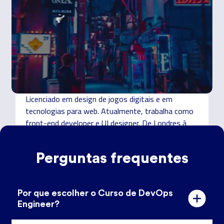
Diogo Barros
Licenciado em design de jogos digitais e em
tecnologias para web. Atualmente, trabalha como
front-end developer e UI designer. De Londres à
Finlândia e ao Japão, da medicina às artes marciais,
é hoje sensei por vocação.
Perguntas frequentes
Por que escolher o Curso de DevOps
Engineer?