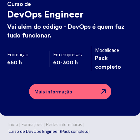
Curso de
DevOps Engineer
Vai além do código - DevOps é quem faz
tudo funcionar.
Modalidade
Formação
Em empresas
Pack
650
h
60-300
h
completo
Mais informação
|
|
|
Início
Formações
Redes informáticas
Curso de DevOps Engineer (Pack completo)