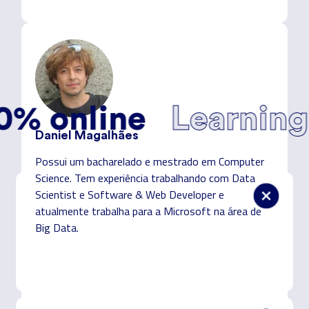
O método dos samurais digitais
nline
Learning by 
Daniel Magalhães
Possui um bacharelado e mestrado em Computer
Science. Tem experiência trabalhando com Data
Scientist e Software & Web Developer e
Flexibilidade total
atualmente trabalha para a Microsoft na área de
Big Data.
100% online,
Oferecemos-te formação
para
estudares ao teu ritmo e nos teus horários. A
tecnologia é flexível — e nós também.