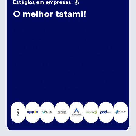
Estágios em empresas
O melhor tatami!
Está na hora de entrares no mundo real da
Tokio School
até 300
tecnologia. Na
, podes realizar
horas de estágio em empresas tecnológicas
, com
o nosso apoio total. Além disso, terás acesso ao
Observatório de Emprego
ofertas
, onde encontras
atualizadas durante 5 anos
para dar continuidade à
tua carreira no setor digital. Porque aprender é
aplicar é essencial.
importante, mas