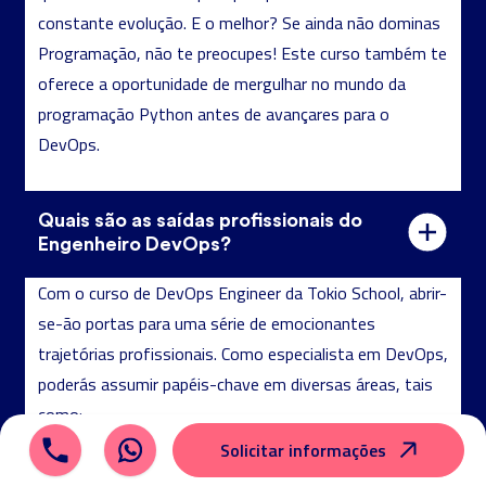
constante evolução. E o melhor? Se ainda não dominas
Programação, não te preocupes! Este curso também te
oferece a oportunidade de mergulhar no mundo da
programação Python antes de avançares para o
António Pedro Santos
DevOps.
Engenheiro de sistemas com experiência em redes,
telecomunicações e cloud. Atua em automação,
Quais são as saídas profissionais do
suporte de infraestruturas e segurança, com foco
Engenheiro DevOps?
em ambientes empresariais e arquiteturas de rede.
Com o curso de DevOps Engineer da Tokio School, abrir-
se-ão portas para uma série de emocionantes
trajetórias profissionais. Como especialista em DevOps,
poderás assumir papéis-chave em diversas áreas, tais
como:
Administrador de Sistemas: Encarrega-te da
Solicitar informações
configuração e manutenção dos sistemas,