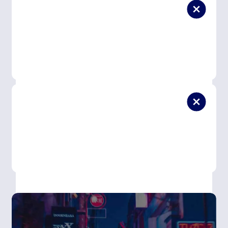
Formadores em atividade
ativos no mercado
Os nossos formadores estão
, o
que significa que vais aprender com quem sabe o que
é trabalhar com código todos os dias.
Acompanhamento personalizado
Desde o primeiro minuto até ao último projeto, tens
tutoria pedagógica constante
. Porque ninguém
progride sozinho, e aqui estás sempre acompanhado.