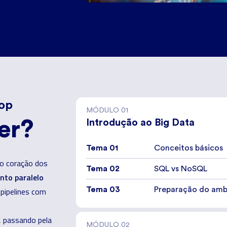
op
MÓDULO
01
er?
Introdução ao Big Data
Tema 01
Conceitos básicos
no coração dos
Tema 02
SQL vs NoSQL
nto paralelo
Tema 03
Preparação do amb
 pipelines com
, passando pela
MÓDULO
02