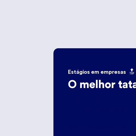
Estágios em empresas
O melhor tat
Está na hora de entrares no mund
Tokio School
até
, podes realizar
empresas tecnológicas
, com o 
Observat
disso, terás acesso ao
ofertas atualizadas 
encontras