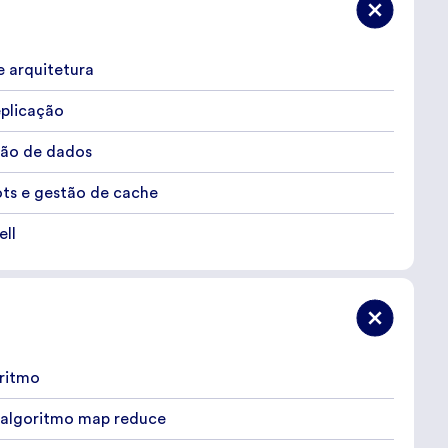
e arquitetura
eplicação
são de dados
ts e gestão de cache
ell
oritmo
algoritmo map reduce