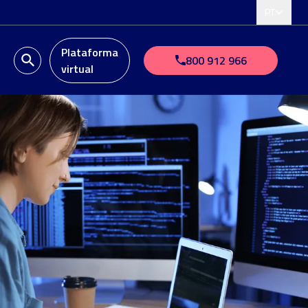
PT
Plataforma
o
800 912 966
virtual