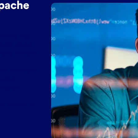
Apache
o de big data.
am com volumes
 dados através de
hool
, dominarás a
empresas
istas que
 os olhos postos