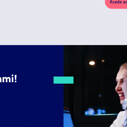
Acede a
ami!
o real da tecnologia. Na
 300 horas de estágio em
nosso apoio total. Além
ório de Emprego
, onde
durante 5 anos
para dar