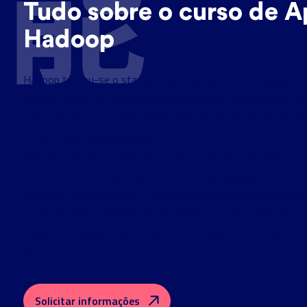
Tudo sobre o curso de 
Hadoop
Hadoop tornou-se o standard da indústria para processament
ferramenta Apache
Esta
revoluciona como as empresas lid
massivos de informação, permitindo processar petabytes de
milhares de nós em paralelo.
especialização do curso de Big Data da Tokio Sc
Com esta
arquitetura Hadoop
e tornar-te-ás no profissional que as 
procuram urgentemente. O mercado está sedento de especial
consigam gerir e otimizar estas infraestruturas complexas.
Ready to process the future? As empresas de topo já têm
em ti.
Solicitar informações