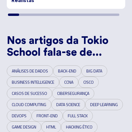
Realistas
Nos artigos da Tokio
School fala-se de...
ANÁLISES DE DADOS
BACK-END
BIG DATA
BUSINESS INTELLIGENCE
CCNA
CISCO
CASOS DE SUCESSO
CIBERSEGURANÇA
CLOUD COMPUTING
DATA SCIENCE
DEEP LEARNING
DEVOPS
FRONT-END
FULL STACK
GAME DESIGN
HTML
HACKING ÉTICO