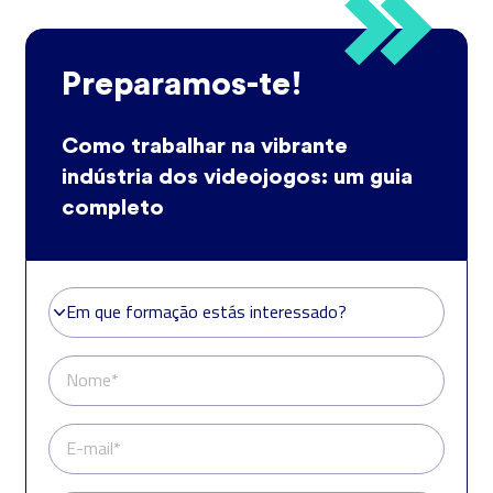
Preparamos-te!
Como trabalhar na vibrante
indústria dos videojogos: um guia
completo
Em que formação estás interessado?
Em que formação estás interessado?
Nome*
E-mail*