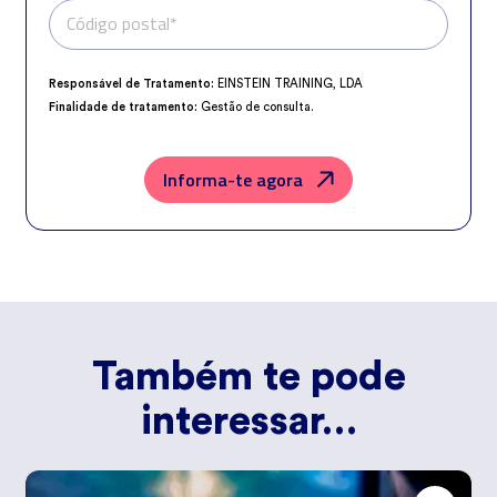
Código postal*
Telefone*
Responsável de Tratamento:
EINSTEIN TRAINING, LDA
Finalidade de tratamento:
Gestão de consulta.
Encarregado da Proteção de Dados:
dpo@northius.com
Destinatários:
Nenhum dado será transferido, exceto por obrigação
legal.
Informa-te agora
Direitos:
aceder, retificar e excluir os dados, bem como outros direitos,
conforme o explicito na
Política de Privacidade
.
Também te pode
interessar…