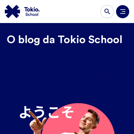
O blog da Tokio School
As nossas notícias vão sempre à frente, tal como os
tendências, avanços e
nossos alunos. Aqui encontras
insights sobre o setor tecnológico
que realmente
importam. 😉