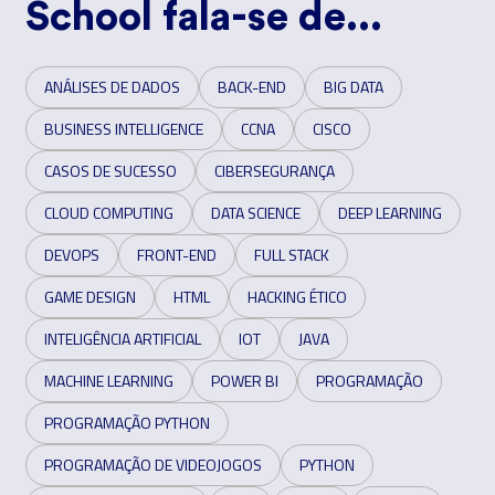
School fala-se de...
ANÁLISES DE DADOS
BACK-END
BIG DATA
BUSINESS INTELLIGENCE
CCNA
CISCO
CASOS DE SUCESSO
CIBERSEGURANÇA
CLOUD COMPUTING
DATA SCIENCE
DEEP LEARNING
DEVOPS
FRONT-END
FULL STACK
GAME DESIGN
HTML
HACKING ÉTICO
INTELIGÊNCIA ARTIFICIAL
IOT
JAVA
MACHINE LEARNING
POWER BI
PROGRAMAÇÃO
PROGRAMAÇÃO PYTHON
PROGRAMAÇÃO DE VIDEOJOGOS
PYTHON