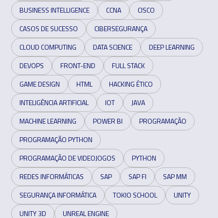
BUSINESS INTELLIGENCE
CCNA
CISCO
CASOS DE SUCESSO
CIBERSEGURANÇA
CLOUD COMPUTING
DATA SCIENCE
DEEP LEARNING
DEVOPS
FRONT-END
FULL STACK
GAME DESIGN
HTML
HACKING ÉTICO
INTELIGÊNCIA ARTIFICIAL
IOT
JAVA
MACHINE LEARNING
POWER BI
PROGRAMAÇÃO
PROGRAMAÇÃO PYTHON
PROGRAMAÇÃO DE VIDEOJOGOS
PYTHON
REDES INFORMÁTICAS
SAP
SAP FI
SAP MM
SEGURANÇA INFORMÁTICA
TOKIO SCHOOL
UNITY
UNITY 3D
UNREAL ENGINE