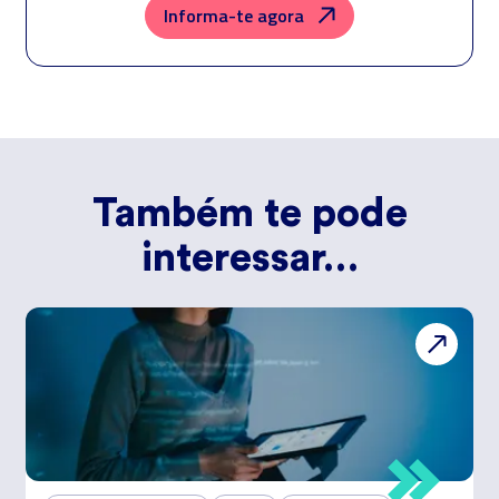
legal.
Informa-te agora
Direitos:
aceder, retificar e excluir os dados, bem como outros direitos,
conforme o explicito na
Política de Privacidade
.
Também te pode
interessar…