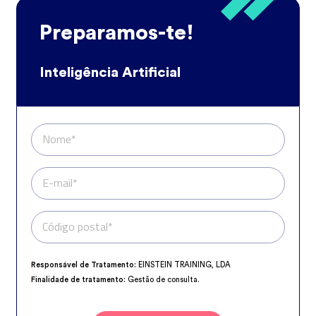
Preparamos-te!
Inteligência Artificial
Nome*
E-mail*
Código postal*
Telefone*
Responsável de Tratamento:
EINSTEIN TRAINING, LDA
Finalidade de tratamento:
Gestão de consulta.
Encarregado da Proteção de Dados:
dpo@northius.com
Destinatários:
Nenhum dado será transferido, exceto por obrigação