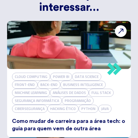
interessar…
CLOUD COMPUTING
POWER BI
DATA SCIENCE
FRONT-END
BACK-END
BUSINESS INTELLIGENCE
MACHINE LEARNING
ANÁLISES DE DADOS
FULL STACK
SEGURANÇA INFORMÁTICA
PROGRAMAÇÃO
CIBERSEGURANÇA
HACKING ÉTICO
PYTHON
JAVA
Como mudar de carreira para a área tech: o
guia para quem vem de outra área