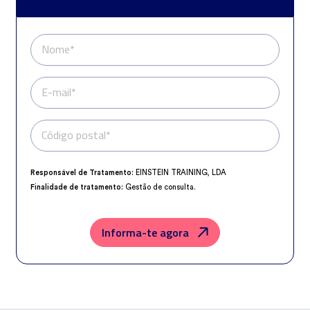
Nome*
E-mail*
Código postal*
Telefone*
Responsável de Tratamento:
EINSTEIN TRAINING, LDA
Finalidade de tratamento:
Gestão de consulta.
Encarregado da Proteção de Dados:
dpo@northius.com
Destinatários:
Nenhum dado será transferido, exceto por obrigação
legal.
Informa-te agora
Direitos:
aceder, retificar e excluir os dados, bem como outros direitos,
conforme o explicito na
Política de Privacidade
.