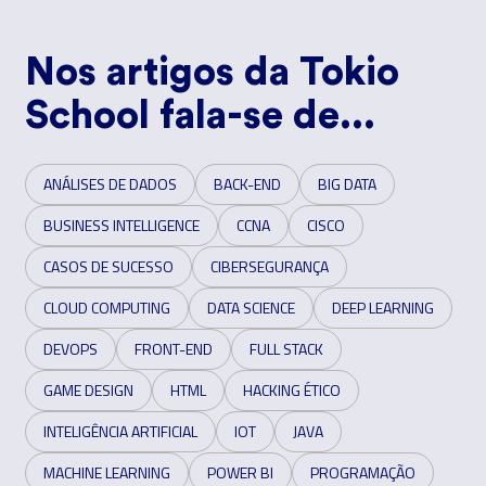
Nos artigos da Tokio
School fala-se de...
ANÁLISES DE DADOS
BACK-END
BIG DATA
BUSINESS INTELLIGENCE
CCNA
CISCO
CASOS DE SUCESSO
CIBERSEGURANÇA
CLOUD COMPUTING
DATA SCIENCE
DEEP LEARNING
DEVOPS
FRONT-END
FULL STACK
GAME DESIGN
HTML
HACKING ÉTICO
INTELIGÊNCIA ARTIFICIAL
IOT
JAVA
MACHINE LEARNING
POWER BI
PROGRAMAÇÃO