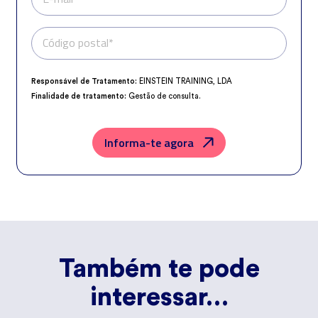
Código postal*
Telefone*
Responsável de Tratamento:
EINSTEIN TRAINING, LDA
Finalidade de tratamento:
Gestão de consulta.
Encarregado da Proteção de Dados:
dpo@northius.com
Destinatários:
Nenhum dado será transferido, exceto por obrigação
legal.
Informa-te agora
Direitos:
aceder, retificar e excluir os dados, bem como outros direitos,
conforme o explicito na
Política de Privacidade
.
Também te pode
interessar…