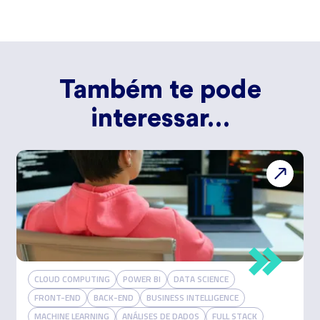
Também te pode
interessar…
CLOUD COMPUTING
POWER BI
DATA SCIENCE
FRONT-END
BACK-END
BUSINESS INTELLIGENCE
MACHINE LEARNING
ANÁLISES DE DADOS
FULL STACK