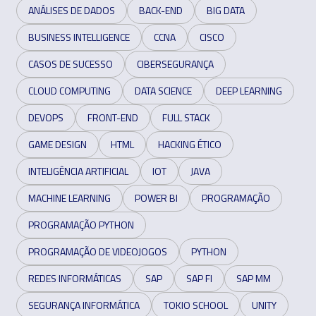
ANÁLISES DE DADOS
BACK-END
BIG DATA
BUSINESS INTELLIGENCE
CCNA
CISCO
CASOS DE SUCESSO
CIBERSEGURANÇA
CLOUD COMPUTING
DATA SCIENCE
DEEP LEARNING
DEVOPS
FRONT-END
FULL STACK
GAME DESIGN
HTML
HACKING ÉTICO
INTELIGÊNCIA ARTIFICIAL
IOT
JAVA
MACHINE LEARNING
POWER BI
PROGRAMAÇÃO
PROGRAMAÇÃO PYTHON
PROGRAMAÇÃO DE VIDEOJOGOS
PYTHON
REDES INFORMÁTICAS
SAP
SAP FI
SAP MM
SEGURANÇA INFORMÁTICA
TOKIO SCHOOL
UNITY