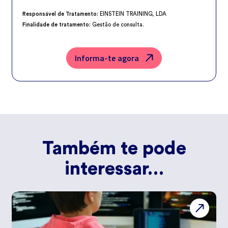
Responsável de Tratamento:
EINSTEIN TRAINING, LDA
Finalidade de tratamento:
Gestão de consulta.
Encarregado da Proteção de Dados:
dpo@northius.com
Destinatários:
Nenhum dado será transferido, exceto por obrigação
legal.
Informa-te agora
Direitos:
aceder, retificar e excluir os dados, bem como outros direitos,
conforme o explicito na
Política de Privacidade
.
Também te pode
interessar…