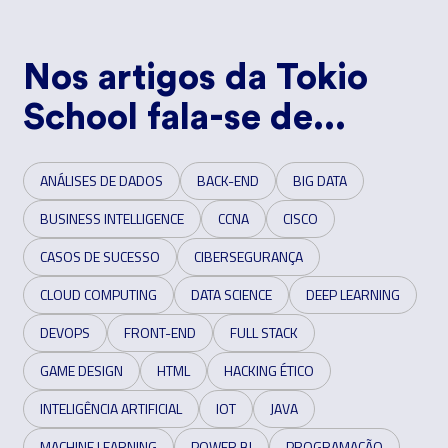
Nos artigos da Tokio
School fala-se de...
ANÁLISES DE DADOS
BACK-END
BIG DATA
BUSINESS INTELLIGENCE
CCNA
CISCO
CASOS DE SUCESSO
CIBERSEGURANÇA
CLOUD COMPUTING
DATA SCIENCE
DEEP LEARNING
DEVOPS
FRONT-END
FULL STACK
GAME DESIGN
HTML
HACKING ÉTICO
INTELIGÊNCIA ARTIFICIAL
IOT
JAVA
MACHINE LEARNING
POWER BI
PROGRAMAÇÃO