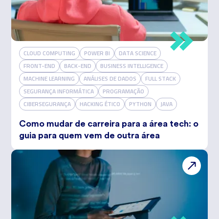
CLOUD COMPUTING
POWER BI
DATA SCIENCE
FRONT-END
BACK-END
BUSINESS INTELLIGENCE
MACHINE LEARNING
ANÁLISES DE DADOS
FULL STACK
SEGURANÇA INFORMÁTICA
PROGRAMAÇÃO
CIBERSEGURANÇA
HACKING ÉTICO
PYTHON
JAVA
Como mudar de carreira para a área tech: o
guia para quem vem de outra área