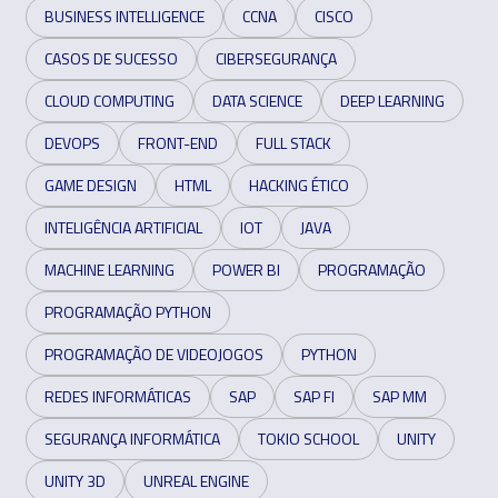
BUSINESS INTELLIGENCE
CCNA
CISCO
CASOS DE SUCESSO
CIBERSEGURANÇA
CLOUD COMPUTING
DATA SCIENCE
DEEP LEARNING
DEVOPS
FRONT-END
FULL STACK
GAME DESIGN
HTML
HACKING ÉTICO
INTELIGÊNCIA ARTIFICIAL
IOT
JAVA
MACHINE LEARNING
POWER BI
PROGRAMAÇÃO
PROGRAMAÇÃO PYTHON
PROGRAMAÇÃO DE VIDEOJOGOS
PYTHON
REDES INFORMÁTICAS
SAP
SAP FI
SAP MM
SEGURANÇA INFORMÁTICA
TOKIO SCHOOL
UNITY
UNITY 3D
UNREAL ENGINE