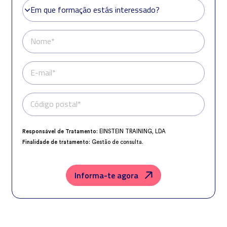
Em que formação estás interessado?
Em que formação estás interessado?
Nome*
E-mail*
Código postal*
Telefone*
Responsável de Tratamento:
EINSTEIN TRAINING, LDA
Finalidade de tratamento:
Gestão de consulta.
Encarregado da Proteção de Dados:
dpo@northius.com
Destinatários:
Nenhum dado será transferido, exceto por obrigação
legal.
Informa-te agora
Direitos:
aceder, retificar e excluir os dados, bem como outros direitos,
conforme o explicito na
Política de Privacidade
.