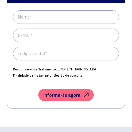
Nome*
E-mail*
Código postal*
Telefone*
Responsável de Tratamento:
EINSTEIN TRAINING, LDA
Finalidade de tratamento:
Gestão de consulta.
Encarregado da Proteção de Dados:
dpo@northius.com
Destinatários:
Nenhum dado será transferido, exceto por obrigação
legal.
Informa-te agora
Direitos:
aceder, retificar e excluir os dados, bem como outros direitos,
conforme o explicito na
Política de Privacidade
.