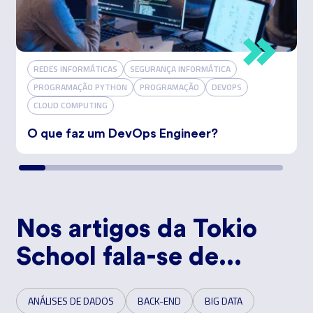
REDES INFORMÁTICAS
SEGURANÇA INFORMÁTICA
PROGRAMAÇÃO PYTHON
PROGRAMAÇÃO
DEVOPS
CLOUD COMPUTING
O que faz um DevOps Engineer?
Nos artigos da Tokio
School fala-se de...
ANÁLISES DE DADOS
BACK-END
BIG DATA