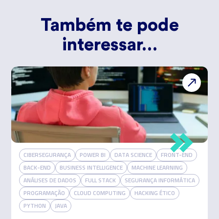
Também te pode
interessar…
CIBERSEGURANÇA
POWER BI
DATA SCIENCE
FRONT-END
BACK-END
BUSINESS INTELLIGENCE
MACHINE LEARNING
ANÁLISES DE DADOS
FULL STACK
SEGURANÇA INFORMÁTICA
PROGRAMAÇÃO
CLOUD COMPUTING
HACKING ÉTICO
PYTHON
JAVA