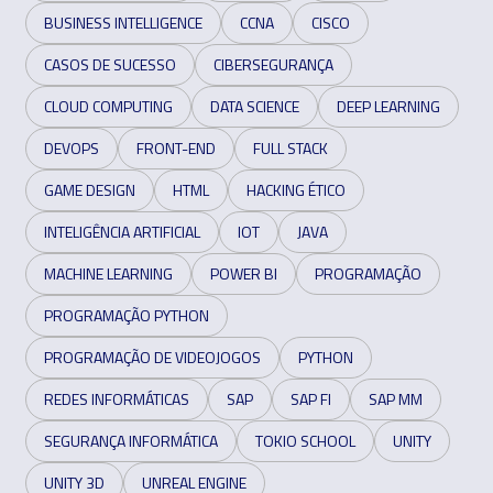
BUSINESS INTELLIGENCE
CCNA
CISCO
CASOS DE SUCESSO
CIBERSEGURANÇA
CLOUD COMPUTING
DATA SCIENCE
DEEP LEARNING
DEVOPS
FRONT-END
FULL STACK
GAME DESIGN
HTML
HACKING ÉTICO
INTELIGÊNCIA ARTIFICIAL
IOT
JAVA
MACHINE LEARNING
POWER BI
PROGRAMAÇÃO
PROGRAMAÇÃO PYTHON
PROGRAMAÇÃO DE VIDEOJOGOS
PYTHON
REDES INFORMÁTICAS
SAP
SAP FI
SAP MM
SEGURANÇA INFORMÁTICA
TOKIO SCHOOL
UNITY
UNITY 3D
UNREAL ENGINE