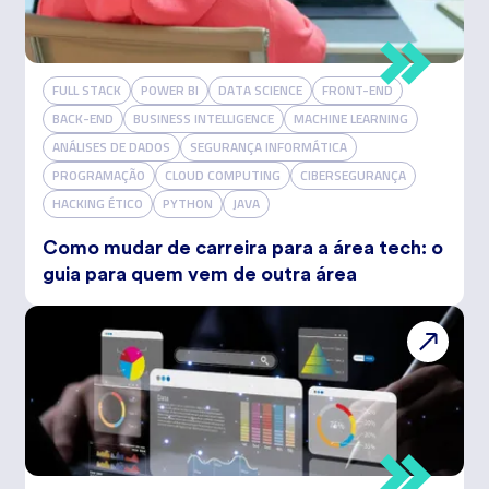
FULL STACK
POWER BI
DATA SCIENCE
FRONT-END
BACK-END
BUSINESS INTELLIGENCE
MACHINE LEARNING
ANÁLISES DE DADOS
SEGURANÇA INFORMÁTICA
PROGRAMAÇÃO
CLOUD COMPUTING
CIBERSEGURANÇA
HACKING ÉTICO
PYTHON
JAVA
Como mudar de carreira para a área tech: o
guia para quem vem de outra área