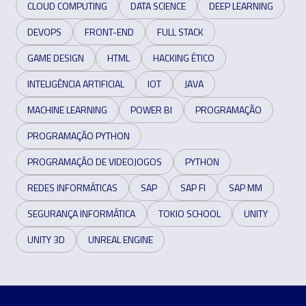
CLOUD COMPUTING
DATA SCIENCE
DEEP LEARNING
DEVOPS
FRONT-END
FULL STACK
GAME DESIGN
HTML
HACKING ÉTICO
INTELIGÊNCIA ARTIFICIAL
IOT
JAVA
MACHINE LEARNING
POWER BI
PROGRAMAÇÃO
PROGRAMAÇÃO PYTHON
PROGRAMAÇÃO DE VIDEOJOGOS
PYTHON
REDES INFORMÁTICAS
SAP
SAP FI
SAP MM
SEGURANÇA INFORMÁTICA
TOKIO SCHOOL
UNITY
UNITY 3D
UNREAL ENGINE