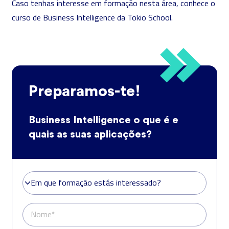
Caso tenhas interesse em formação nesta área, conhece o
curso de
Business Intelligence
da Tokio School.
Preparamos-te!
Business Intelligence o que é e
quais as suas aplicações?
Em que formação estás interessado?
Em que formação estás interessado?
Nome*