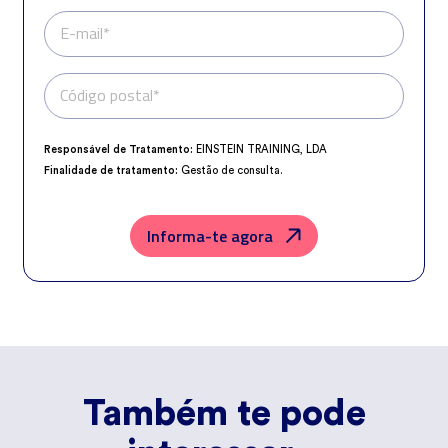
E-mail*
Código postal*
Telefone*
Responsável de Tratamento:
EINSTEIN TRAINING, LDA
Finalidade de tratamento:
Gestão de consulta.
Encarregado da Proteção de Dados:
dpo@northius.com
Destinatários:
Nenhum dado será transferido, exceto por obrigação
legal.
Informa-te agora
Direitos:
aceder, retificar e excluir os dados, bem como outros direitos,
conforme o explicito na
Política de Privacidade
.
Também te pode