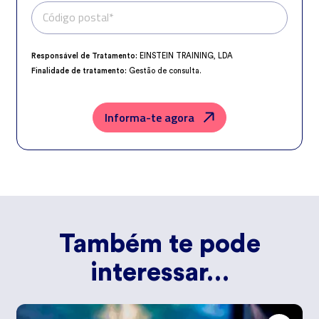
Código postal*
Telefone*
Responsável de Tratamento:
EINSTEIN TRAINING, LDA
Finalidade de tratamento:
Gestão de consulta.
Encarregado da Proteção de Dados:
dpo@northius.com
Destinatários:
Nenhum dado será transferido, exceto por obrigação
legal.
Informa-te agora
Direitos:
aceder, retificar e excluir os dados, bem como outros direitos,
conforme o explicito na
Política de Privacidade
.
Também te pode
interessar…