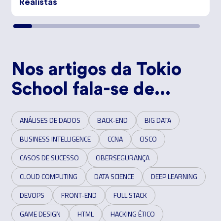
Realistas
Nos artigos da Tokio
School fala-se de...
ANÁLISES DE DADOS
BACK-END
BIG DATA
BUSINESS INTELLIGENCE
CCNA
CISCO
CASOS DE SUCESSO
CIBERSEGURANÇA
CLOUD COMPUTING
DATA SCIENCE
DEEP LEARNING
DEVOPS
FRONT-END
FULL STACK
GAME DESIGN
HTML
HACKING ÉTICO