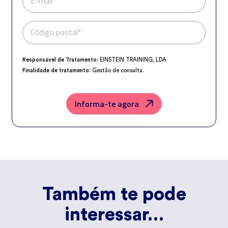
E-mail*
Código postal*
Telefone*
Responsável de Tratamento:
EINSTEIN TRAINING, LDA
Finalidade de tratamento:
Gestão de consulta.
Encarregado da Proteção de Dados:
dpo@northius.com
Destinatários:
Nenhum dado será transferido, exceto por obrigação
legal.
Informa-te agora
Direitos:
aceder, retificar e excluir os dados, bem como outros direitos,
conforme o explicito na
Política de Privacidade
.
Também te pode
interessar…