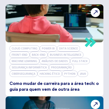
CLOUD COMPUTING
POWER BI
DATA SCIENCE
FRONT-END
BACK-END
BUSINESS INTELLIGENCE
MACHINE LEARNING
ANÁLISES DE DADOS
FULL STACK
SEGURANÇA INFORMÁTICA
PROGRAMAÇÃO
CIBERSEGURANÇA
HACKING ÉTICO
PYTHON
JAVA
Como mudar de carreira para a área tech: o
guia para quem vem de outra área