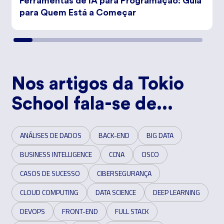
Ferramentas de IA para Programação: Guia
para Quem Está a Começar
Nos artigos da Tokio
School fala-se de...
ANÁLISES DE DADOS
BACK-END
BIG DATA
BUSINESS INTELLIGENCE
CCNA
CISCO
CASOS DE SUCESSO
CIBERSEGURANÇA
CLOUD COMPUTING
DATA SCIENCE
DEEP LEARNING
DEVOPS
FRONT-END
FULL STACK