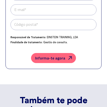
E-mail*
Código postal*
Telefone*
Responsável de Tratamento:
EINSTEIN TRAINING, LDA
Finalidade de tratamento:
Gestão de consulta.
Encarregado da Proteção de Dados:
dpo@northius.com
Destinatários:
Nenhum dado será transferido, exceto por obrigação
legal.
Informa-te agora
Direitos:
aceder, retificar e excluir os dados, bem como outros direitos,
conforme o explicito na
Política de Privacidade
.
Também te pode