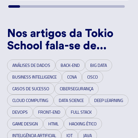
Nos artigos da Tokio
School fala-se de...
ANÁLISES DE DADOS
BACK-END
BIG DATA
BUSINESS INTELLIGENCE
CCNA
CISCO
CASOS DE SUCESSO
CIBERSEGURANÇA
CLOUD COMPUTING
DATA SCIENCE
DEEP LEARNING
DEVOPS
FRONT-END
FULL STACK
GAME DESIGN
HTML
HACKING ÉTICO
INTELIGÊNCIA ARTIFICIAL
IOT
JAVA