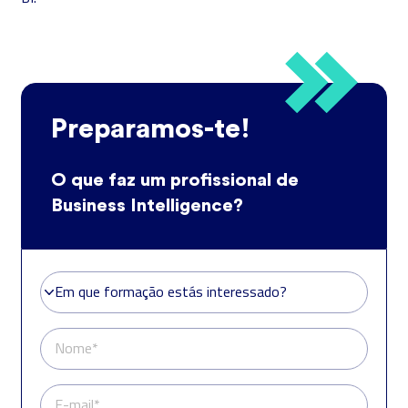
Preparamos-te!
O que faz um profissional de
Business Intelligence?
Em que formação estás interessado?
Em que formação estás interessado?
Nome*
E-mail*