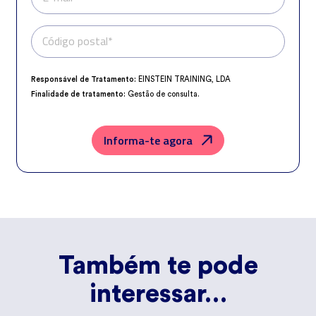
Código postal*
Telefone*
Responsável de Tratamento:
EINSTEIN TRAINING, LDA
Finalidade de tratamento:
Gestão de consulta.
Encarregado da Proteção de Dados:
dpo@northius.com
Destinatários:
Nenhum dado será transferido, exceto por obrigação
legal.
Informa-te agora
Direitos:
aceder, retificar e excluir os dados, bem como outros direitos,
conforme o explicito na
Política de Privacidade
.
Também te pode
interessar…