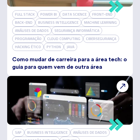
FULL STACK
POWER BI
DATA SCIENCE
FRONT-END
BACK-END
BUSINESS INTELLIGENCE
MACHINE LEARNING
ANÁLISES DE DADOS
SEGURANÇA INFORMÁTICA
PROGRAMAÇÃO
CLOUD COMPUTING
CIBERSEGURANÇA
HACKING ÉTICO
PYTHON
JAVA
Como mudar de carreira para a área tech: o
guia para quem vem de outra área
SAP
BUSINESS INTELLIGENCE
ANÁLISES DE DADOS