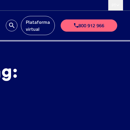
PT
Plataforma
o
800 912 966
virtual
ng: