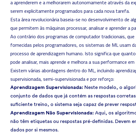
a aprenderem e a melhorarem autonomamente através da exp
serem explicitamente programados para cada nova tarefa.
Esta área revolucionária baseia-se no desenvolvimento de al
que permitem às máquinas processar, analisar e aprender a p
Ao contrário dos programas de computador tradicionais, que
fornecidas pelos programadores, os sistemas de ML usam da
processo de aprendizagem humano. Isto significa que quant
pode analisar, mais aprende e melhora a sua performance em 
Existem várias abordagens dentro do ML, incluindo aprendiz
supervisionada, semi-supervisionada e por reforço:
Aprendizagem Supervisionada:
Neste modelo, o algor
conjunto de dados que já contém as respostas corretas.
suficiente treino, o sistema seja capaz de prever respo
Aprendizagem Não Supervisionada:
Aqui, os algoritm
não têm etiquetas ou respostas pré-definidas. Devem e
dados por si mesmos.