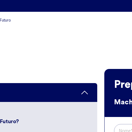
Futuro
Pre
Mach
 Futuro?
Nome