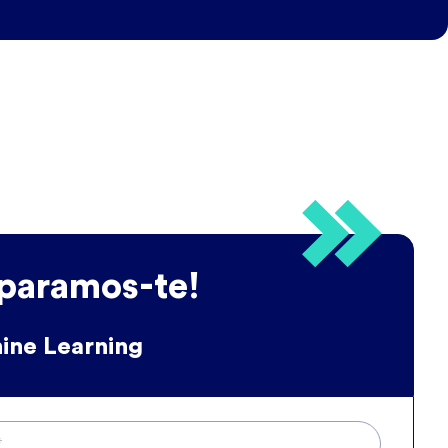
paramos-te!
ine Learning
*