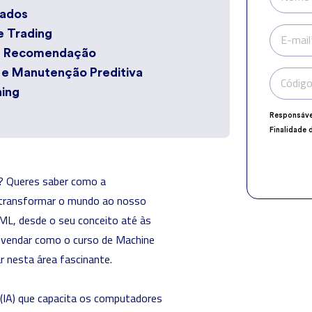
zados
e Trading
E-mail
 de Recomendação
 e Manutenção Preditiva
Código
ning
Responsáve
Finalidade 
Encarregad
Destinatári
Direitos:
ace
a? Queres saber como a
explicito n
 transformar o mundo ao nosso
 ML, desde o seu conceito até às
svendar como o curso de Machine
r nesta área fascinante.
l (IA) que capacita os computadores