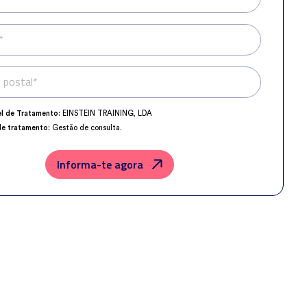
*
 postal*
Telefone*
l de Tratamento:
EINSTEIN TRAINING, LDA
de tratamento:
Gestão de consulta.
o da Proteção de Dados:
dpo@northius.com
os:
Nenhum dado será transferido, exceto por obrigação legal.
Informa-te agora
der, retificar e excluir os dados, bem como outros direitos, conforme o
a
Política de Privacidade
.